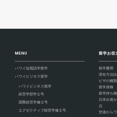
MENU
留学お役
ハワイ短期語学留学
留学費用
滞在方法比
ハワイビジネス留学
ビザの種類
ハワイビジネス留学
留学保険
留学持ち物
経営学部学士号
日本出発か
国際経営学修士号
点
エグゼクティブ経営学修士号
空港からワ