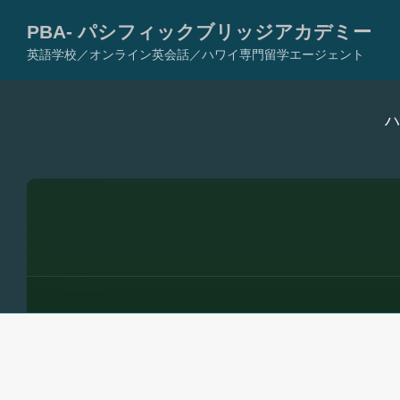
PBA- パシフィックブリッジアカデミー
英語学校／オンライン英会話／ハワイ専門留学エージェント
コ
ハ
ン
テ
ン
ツ
へ
ス