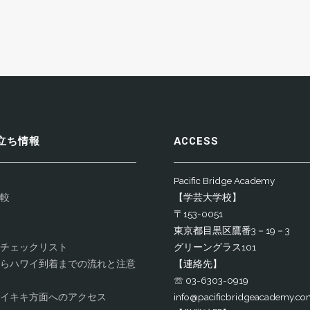
立ち情報
ACCESS
Pacific Bridge Academy
較
【学芸大学校】
〒153-0051
東京都目黒区鷹番3－19－3
チェックリスト
グリーングラス101
らハワイ到着までの流れと注意
【連絡先】
☏ 03-6303-0919
イキキ方面へのアクセス
info@pacificbridgeacademy.co