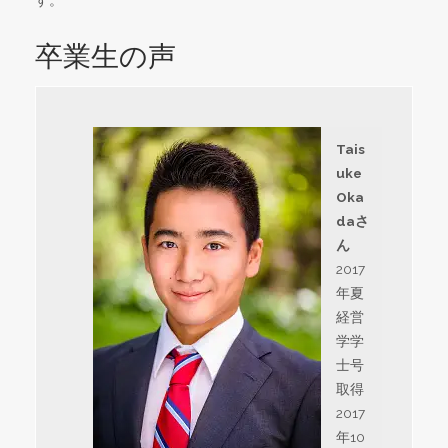
卒業生の声
Tais
uke
Oka
daさ
ん
2017
年夏
経営
学学
士号
取得
2017
年10