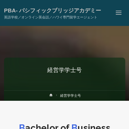
PBA- パシフィックブリッジアカデミー
英語学校／オンライン英会話／ハワイ専門留学エージェント
経営学学士号
ホ
経営学学士号
ー
ム
B
achelor of
B
usiness