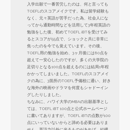
入学出願で一番苦労したのは、何と言っても
TOEFLのスコアメイクです。私は留学経験も
なく、元々英語が苦手だった為、社会人にな
ってから通勤時間などを活用して3年程英語の
勉強をした後、初めてTOEFL iBTを受けてみ
るとスコアが55点で、ショックと共に非常に
焦ったのを今でも覚えています。その後、
TOEFL用の勉強を始め、3ヶ月後には80点を
超えて一安心したのですが、多くの大学院の
足切りとなる100点を超えるのには結局1年程
かかってしまいました。TOEFLのスコアメイ
クの為に、3箇所のTOEFL予備校に通い、好き
な海外の映画やドラマを何度もシャドーイン
グしたりしました。
ちなみに、ハワイ大学のMBAの出願基準とし
ては、TOEFL iBT 100点と公式ホームページ
に書いてありますが、TOEFL iBTの点数が100
点にいっていないからと諦める必要はありま
せん。英語力以外に光るものがあれば、結構