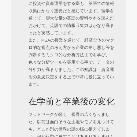
に投資や資産運用をする際も、英語での情報
収集はかなり重要だと感じています。留学を
通じて、膨大な量の英語の資料や本を読んだ
おかげで、英語での情報収集力はかなり高ま
ったと実感しています。
また、MBAの授業を通じて、経済全体のマク
ロ的な視点の考え方から企業の良し悪し等を
判断するミクロ的な分析方法までを学び、
色々な分析ツールを実用する事で、データの
分析力が高まりました。この知識は、資産運
用の意思決定をする上で非常に役に立ってい
ます。
在学前と卒業後の変化
フットワークが軽く、視野の広くなりまし
た。以前は面白そうな土地やモノを見つけて
も、どこか別の世界の話の様に捉えてしま
い、何か行動に移すことはあまりありません