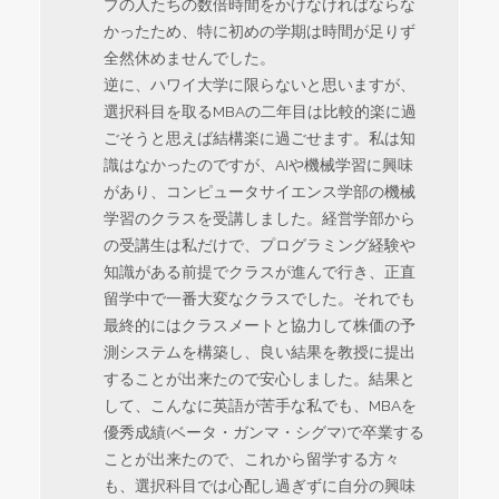
ブの人たちの数倍時間をかけなければならな
かったため、特に初めの学期は時間が足りず
全然休めませんでした。
逆に、ハワイ大学に限らないと思いますが、
選択科目を取るMBAの二年目は比較的楽に過
ごそうと思えば結構楽に過ごせます。私は知
識はなかったのですが、AIや機械学習に興味
があり、コンピュータサイエンス学部の機械
学習のクラスを受講しました。経営学部から
の受講生は私だけで、プログラミング経験や
知識がある前提でクラスが進んで行き、正直
留学中で一番大変なクラスでした。それでも
最終的にはクラスメートと協力して株価の予
測システムを構築し、良い結果を教授に提出
することが出来たので安心しました。結果と
して、こんなに英語が苦手な私でも、MBAを
優秀成績(ベータ・ガンマ・シグマ)で卒業する
ことが出来たので、これから留学する方々
も、選択科目では心配し過ぎずに自分の興味