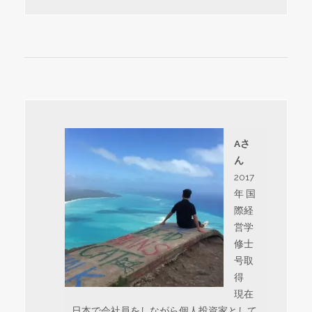
Aさ
ん
2017
年 国
際経
営学
修士
号取
得
現在
日本で会社員をしながら個人投資家として