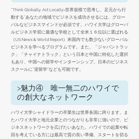
“Think Globally, Act Locally=世界規模で思考し、足元から行
動する”あなたの地域でビジネスを成功させるには、グロー
バルなビジネスマインドが必須です。ハワイ大学はグローバ
ルビジネス学習に最適な学校として全米１６位以に選ばれる
（US News & World Report）米国内でも数少ないグローバル
ビジネスを学べるプログラムです。また、「ジャパントラッ
ク」「チャイナトラック」という日本と中国に特化した選択
もあり、中国への留学やインターンシップ。日本のビジネス
スクールに“逆留学”なども可能です。
>魅力④ 唯一無二のハワイで
の創大なネットワーク
ハワイ大学シャイドラーの卒業生は世界各国に跨ります。ま
たハワイ大学と地元企業とのつながりも非常に強いので、ビ
ジネスネットワークを広げたいあなた。ハワイでの起業や転
回を考えている方には最高で質の良い準備、スタートを切る