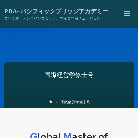
PBA- パシフィックブリッジアカデミー
英語学校／オンライン英会話／ハワイ専門留学エージェント
国際経営学修士号
ホ
国際経営学修士号
ー
ム
G
lobal
M
aster of