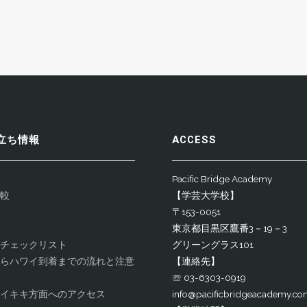
立ち情報
ACCESS
Pacific Bridge Academy
較
【学芸大学校】
〒153-0051
東京都目黒区鷹番3－19－3
チェックリスト
グリーングラス101
らハワイ到着までの流れと注意
【連絡先】
☏ 03-6303-0919
イキキ方面へのアクセス
info@pacificbridgeacademy.co