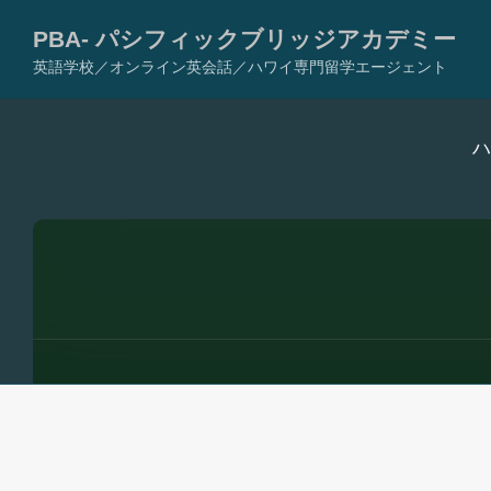
PBA- パシフィックブリッジアカデミー
英語学校／オンライン英会話／ハワイ専門留学エージェント
コ
ハ
ン
テ
ン
ツ
へ
ス