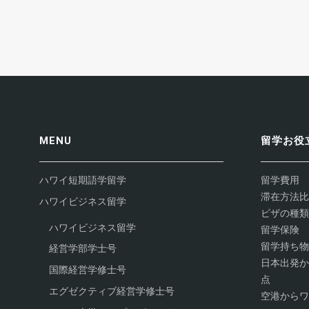
MENU
留学お役
ハワイ短期語学留学
留学費用
滞在方法比
ハワイビジネス留学
ビザの種類
ハワイビジネス留学
留学保険
留学持ち物
経営学部学士号
日本出発か
国際経営学修士号
点
エグゼクティブ経営学修士号
空港からワ