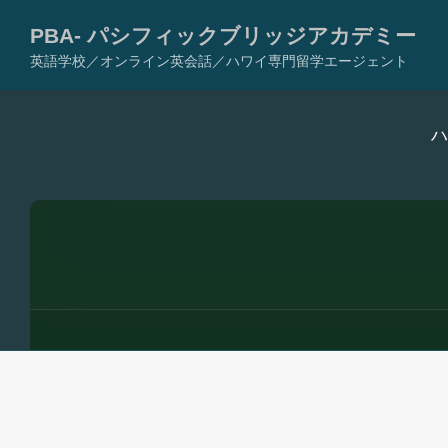
PBA- パシフィックブリッジアカデミー
英語学校／オンライン英会話／ハワイ専門留学エージェント
コ
ハ
ン
テ
ン
ツ
へ
ス