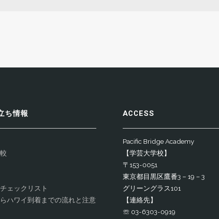
立ち情報
ACCESS
Pacific Bridge Academy
較
【学芸大学校】
〒153-0051
東京都目黒区鷹番3－19－3
チェックリスト
グリーングラス101
らハワイ到着までの流れと注意
【連絡先】
☏ 03-6303-0919