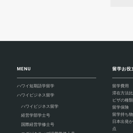
MENU
留学お役
ハワイ短期語学留学
留学費用
滞在方法比
ハワイビジネス留学
ビザの種類
ハワイビジネス留学
留学保険
留学持ち物
経営学部学士号
日本出発か
国際経営学修士号
点