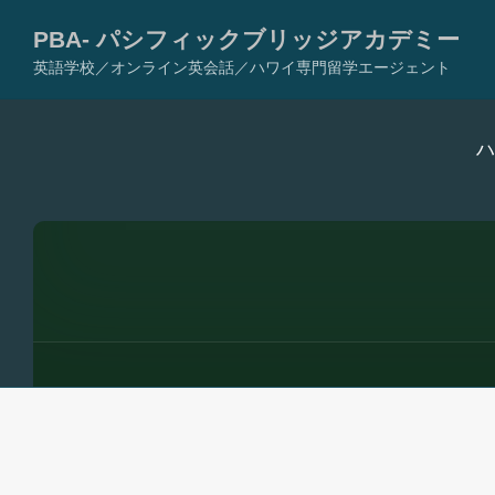
PBA- パシフィックブリッジアカデミー
英語学校／オンライン英会話／ハワイ専門留学エージェント
コ
ハ
ン
テ
ン
ツ
へ
ス