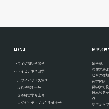
MENU
留学お役
ハワイ短期語学留学
留学費用
滞在方法比
ハワイビジネス留学
ビザの種類
ハワイビジネス留学
留学保険
留学持ち物
経営学部学士号
日本出発か
国際経営学修士号
点
エグゼクティブ経営学修士号
空港からワ